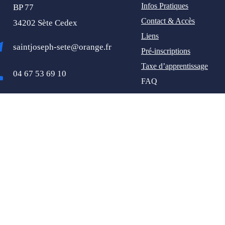
Infos Pratiques
BP 77
Contact & Accès
34202 Sète Cedex
Liens
saintjoseph-sete@orange.fr
Pré-inscriptions
Taxe d’apprentissage
04 67 53 69 10
FAQ